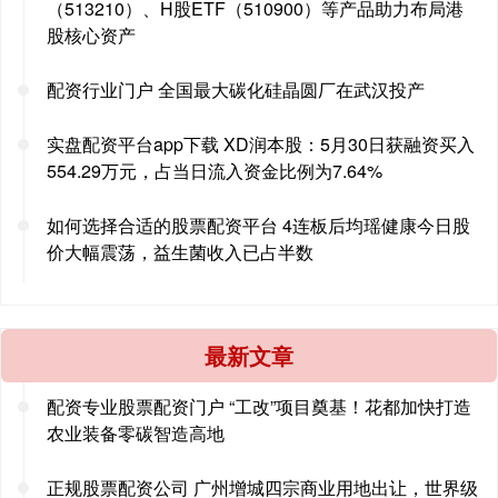
（513210）、H股ETF（510900）等产品助力布局港
股核心资产
配资行业门户 全国最大碳化硅晶圆厂在武汉投产
实盘配资平台app下载 XD润本股：5月30日获融资买入
554.29万元，占当日流入资金比例为7.64%
如何选择合适的股票配资平台 4连板后均瑶健康今日股
价大幅震荡，益生菌收入已占半数
最新文章
配资专业股票配资门户 “工改”项目奠基！花都加快打造
农业装备零碳智造高地
正规股票配资公司 广州增城四宗商业用地出让，世界级