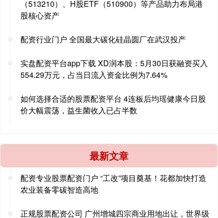
（513210）、H股ETF（510900）等产品助力布局港
股核心资产
配资行业门户 全国最大碳化硅晶圆厂在武汉投产
实盘配资平台app下载 XD润本股：5月30日获融资买入
554.29万元，占当日流入资金比例为7.64%
如何选择合适的股票配资平台 4连板后均瑶健康今日股
价大幅震荡，益生菌收入已占半数
最新文章
配资专业股票配资门户 “工改”项目奠基！花都加快打造
农业装备零碳智造高地
正规股票配资公司 广州增城四宗商业用地出让，世界级